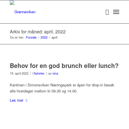
Arkiv for måned: april, 2022
Du er her:
Forside
/
2022
/
april
Behov for en god brunch eller lunch?
/
/
19. april 2022
i
Nyheter
av
nina
Kantinen i Simonsviken Næringspark er åpen for drop-in besøk
alle hverdager mellom kl 09.30 og 14.00.
Les mer