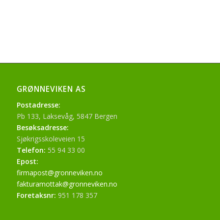
.
GRØNNEVIKEN AS
Postadresse:
Pb 133, Laksevåg, 5847 Bergen
Besøksadresse:
Sjøkrigsskoleveien 15
Telefon:
55 94 33 00
Epost:
firmapost@gronneviken.no
fakturamottak@gronneviken.no
Foretaksnr:
951 178 357