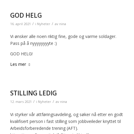
GOD HELG
/
/
16. april 2021
i
Nyheter
av
nina
Vi ønsker alle noen riktig fine, gode og varme soldager.
Pass på å nyyyyyyyyte :)
GOD HELG!
Les mer
STILLING LEDIG
/
/
12. mars 2021
i
Nyheter
av
nina
Vi styrker vår attføringsavdeling, og søker nå etter en godt
kvalifisert person i fast stilling som jobbveileder knyttet til
Arbeidsforberedende trening (AFT).