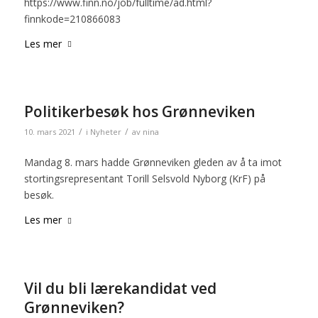
https://www.finn.no/job/fulltime/ad.html?
finnkode=210866083
Les mer
Politikerbesøk hos Grønneviken
/
/
10. mars 2021
i
Nyheter
av
nina
Mandag 8. mars hadde Grønneviken gleden av å ta imot
stortingsrepresentant Torill Selsvold Nyborg (KrF) på
besøk.
Les mer
Vil du bli lærekandidat ved
Grønneviken?