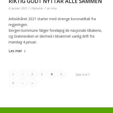
RIKTIG GODT NYTTÅR ALLE SAMMEN
/
/
4. januar 2021
i
Nyheter
av
nina
Arbeidsåret 2021 starter med strenge koronatiltak fra
regjeringen.
Bergen kommune følger foreløpig de nasjonale tiltakene,
og Grønneviken er dermed i tilnærmet vanlig drift fra
mandag 4.januar.
Les mer
«
‹
2
3
4
5
Side 4 of 7
6
›
»