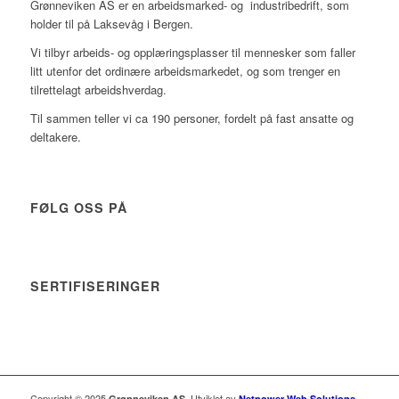
Grønneviken AS er en arbeidsmarked- og industribedrift, som
holder til på Laksevåg i Bergen.
Vi tilbyr arbeids- og opplæringsplasser til mennesker som faller
litt utenfor det ordinære arbeidsmarkedet, og som trenger en
tilrettelagt arbeidshverdag.
Til sammen teller vi ca 190 personer, fordelt på fast ansatte og
deltakere.
FØLG OSS PÅ
SERTIFISERINGER
Copyright © 2025
. Utviklet av
Grønneviken AS
Netpower Web Solutions