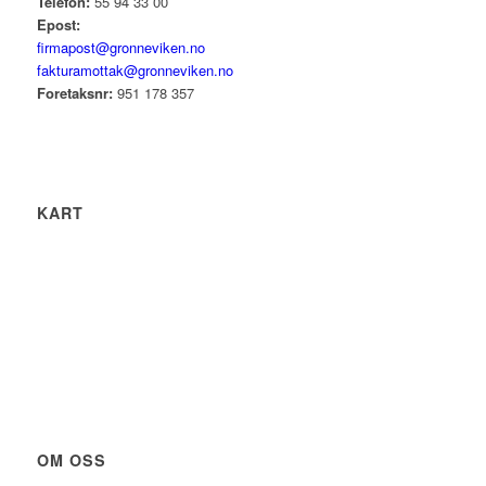
Telefon:
55 94 33 00
Epost:
firmapost@gronneviken.no
fakturamottak@gronneviken.no
Foretaksnr:
951 178 357
KART
OM OSS