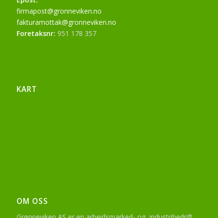
firmapost@gronneviken.no
fakturamottak@gronneviken.no
Foretaksnr:
951 178 357
KART
OM OSS
Grønneviken AS er en arbeidsmarked- og industribedrift,