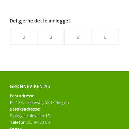
.
Del gjerne dette innlegget
GRØNNEVIKEN AS
Postadresse:
Pb 133, Laksevåg, 5847 Bergen
Besøksadresse:
Sjøkrigsskoleveien 15
Telefon:
55 94 33 00
Epost: