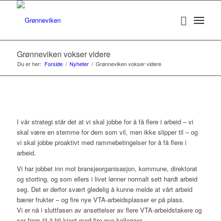
Grønneviken vokser videre
Du er her:
Forside
/
Nyheter
/
Grønneviken vokser videre
I vår strategi står det at vi skal jobbe for å få flere i arbeid – vi
skal være en stemme for dem som vil, men ikke slipper til – og
vi skal jobbe proaktivt med rammebetingelser for å få flere i
arbeid.
Vi har jobbet inn mot bransjeorganisasjon, kommune, direktorat
og storting, og som ellers i livet lønner normalt sett hardt arbeid
seg. Det er derfor svært gledelig å kunne melde at vårt arbeid
bærer frukter – og fire nye VTA-arbeidsplasser er på plass.
Vi er nå i sluttfasen av ansettelser av flere VTA-arbeidstakere og
ser frem til å bli kjent med fire nye kollegaer.